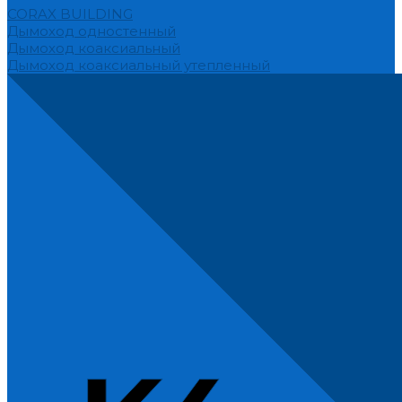
CORAX BUILDING
Дымоход одностенный
Дымоход коаксиальный
Дымоход коаксиальный утепленный