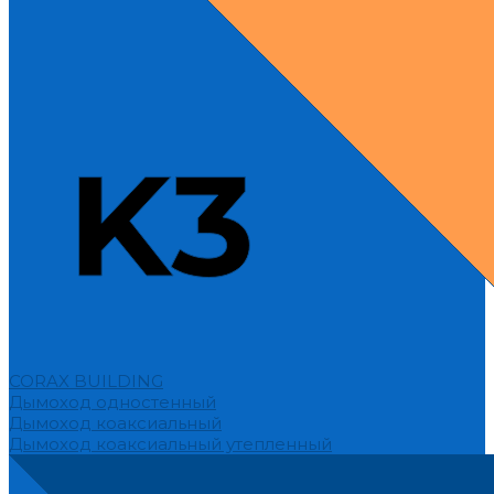
CORAX BUILDING
Дымоход одностенный
Дымоход коаксиальный
Дымоход коаксиальный утепленный