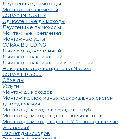
Двустенные дымоходы
Монтажные элементы
CORAX INDUSTRY
Одностенные дымоходы
Двустенные дымоходы
Монтажные крепления
Монтажные узлы
CORAX BUILDING
Дымоход одностенный
Дымоход коаксиальный
Дымоход коаксиальный утепленный
Нейтрализатор-конденсата Netcon
CORAX HP 5000
Объекты
Услуги
Монтаж дымоходов
Монтаж коллективных коаксиальных систем
дымоудаления
Монтаж дымохода из сэндвич труб
Монтаж дымоходов для газовых котлов
Монтаж дымоходов для ГПУ (Газопоршневые
установки)
Расчет дымоходов