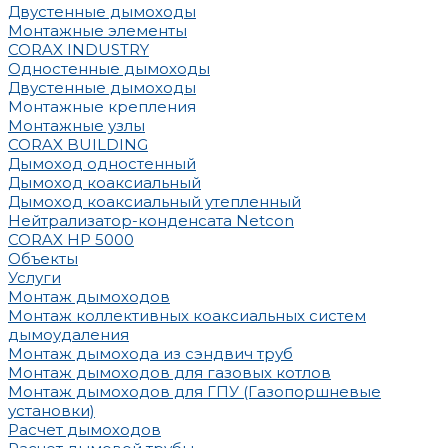
Двустенные дымоходы
Монтажные элементы
CORAX INDUSTRY
Одностенные дымоходы
Двустенные дымоходы
Монтажные крепления
Монтажные узлы
CORAX BUILDING
Дымоход одностенный
Дымоход коаксиальный
Дымоход коаксиальный утепленный
Нейтрализатор-конденсата Netcon
CORAX HP 5000
Объекты
Услуги
Монтаж дымоходов
Монтаж коллективных коаксиальных систем
дымоудаления
Монтаж дымохода из сэндвич труб
Монтаж дымоходов для газовых котлов
Монтаж дымоходов для ГПУ (Газопоршневые
установки)
Расчет дымоходов