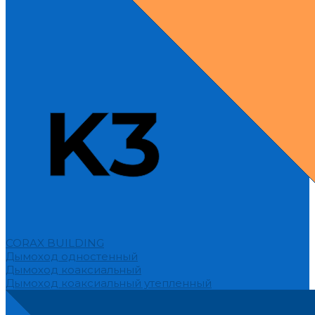
CORAX BUILDING
Дымоход одностенный
Дымоход коаксиальный
Дымоход коаксиальный утепленный