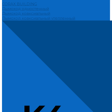
CORAX BUILDING
Дымоход одностенный
Дымоход коаксиальный
Дымоход коаксиальный утепленный