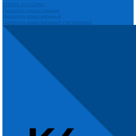
CORAX BUILDING
Дымоход одностенный
Дымоход коаксиальный
Дымоход коаксиальный утепленный