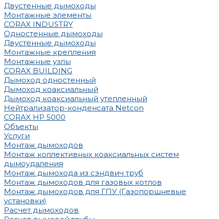
Двустенные дымоходы
Монтажные элементы
CORAX INDUSTRY
Одностенные дымоходы
Двустенные дымоходы
Монтажные крепления
Монтажные узлы
CORAX BUILDING
Дымоход одностенный
Дымоход коаксиальный
Дымоход коаксиальный утепленный
Нейтрализатор-конденсата Netcon
CORAX HP 5000
Объекты
Услуги
Монтаж дымоходов
Монтаж коллективных коаксиальных систем
дымоудаления
Монтаж дымохода из сэндвич труб
Монтаж дымоходов для газовых котлов
Монтаж дымоходов для ГПУ (Газопоршневые
установки)
Расчет дымоходов