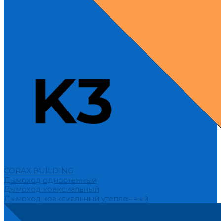
CORAX BUILDING
Дымоход одностенный
Дымоход коаксиальный
Дымоход коаксиальный утепленный