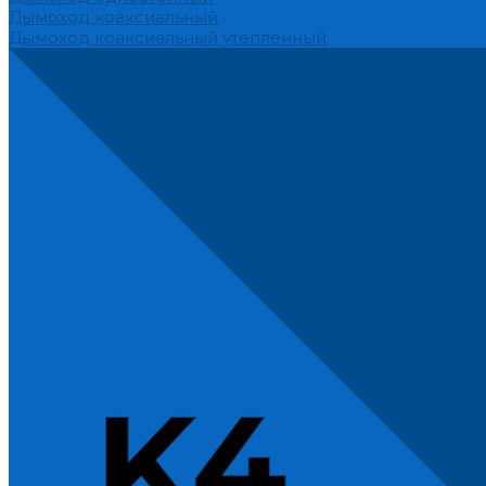
Дымоход коаксиальный
Дымоход коаксиальный утепленный