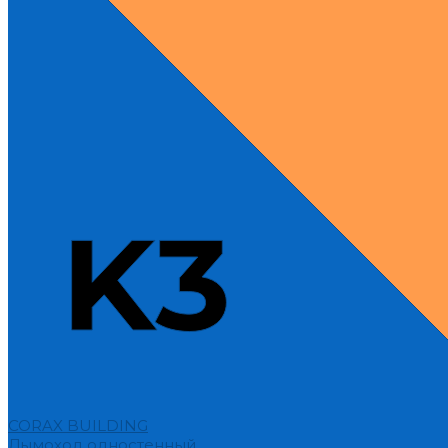
CORAX BUILDING
Дымоход одностенный